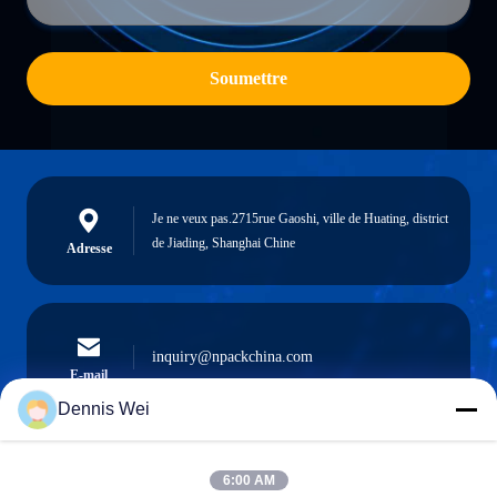
Soumettre
Je ne veux pas.2715rue Gaoshi, ville de Huating, district
de Jiading, Shanghai Chine
Adresse
inquiry@npackchina.com
E-mail
Dennis Wei
6:00 AM
0086-21-66035560