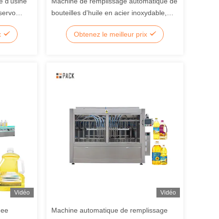
e d'usine
Machine de remplissage automatique de
servo
bouteilles d'huile en acier inoxydable,
contrôlée par servomoteur, avec
x
Obtenez le meilleur prix
paramètres réglables
Vidéo
Vidéo
hee
Machine automatique de remplissage