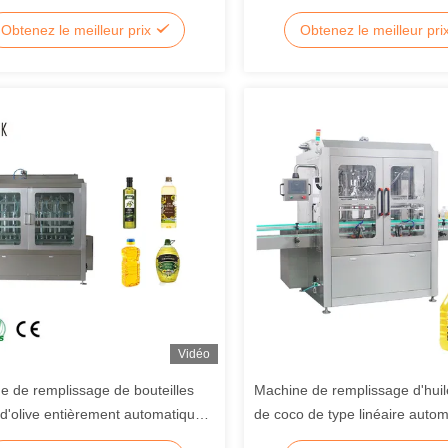
usieurs buses antigouttes et
piston pour la bouteille en verr
Obtenez le meilleur prix
Obtenez le meilleur pri
e à écran tactile PLC
Vidéo
e de remplissage de bouteilles
Machine de remplissage d'huil
 d'olive entièrement automatique
de coco de type linéaire auto
e de remplissage de bouteilles
la pompe à piston 100ml-5L