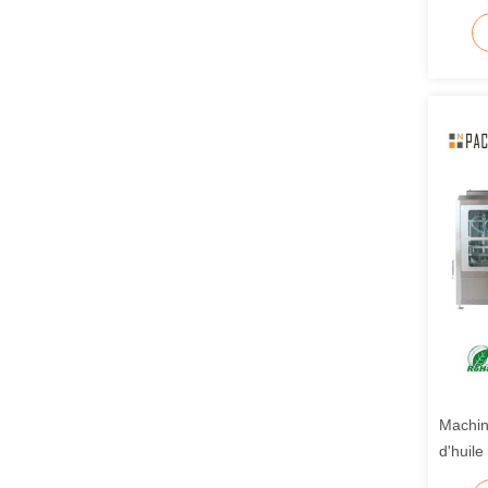
avec pl
contrôl
Machin
d'huile
Machin