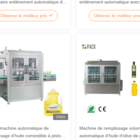
taire entièrement automatique de
entièrement automatique avec
 à 5000 ml avec construction en
de 50 ml à 5000 ml et une con
Obtenez le meilleur prix
Obtenez le meilleur pri
inoxydable 304/316
en acier inoxydable 304/316
Vidéo
machine automatique de
Machine de remplissage volum
sage d'huile comestible à piston
automatique d'huile d'olive d