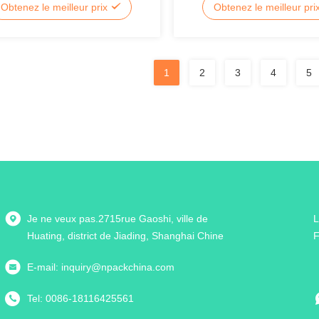
Obtenez le meilleur prix
Obtenez le meilleur pri
 liquide
1
2
3
4
5
Je ne veux pas.2715rue Gaoshi, ville de
L
Huating, district de Jiading, Shanghai Chine
F
E-mail:
inquiry@npackchina.com
Tel:
0086-18116425561