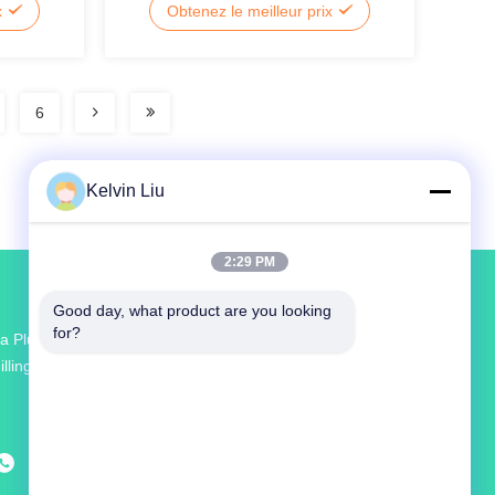
x
Obtenez le meilleur prix
6
Kelvin Liu
2:29 PM
Good day, what product are you looking 
for?
a Plus Grande R & D Et La Production Sauce
illing Machine Fournisseur En Chine