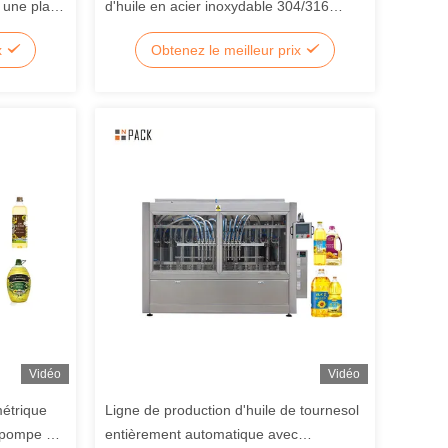
 une plage
d'huile en acier inoxydable 304/316
struction
entraînée par un servo-moteur PLC +
x
Obtenez le meilleur prix
contrôle à écran tactile
Vidéo
Vidéo
étrique
Ligne de production d'huile de tournesol
e pompe à
entièrement automatique avec