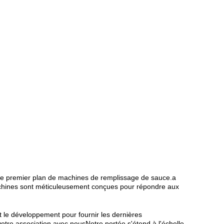
 de premier plan de machines de remplissage de sauce.a
machines sont méticuleusement conçues pour répondre aux
 le développement pour fournir les dernières
otre association avec nousNotre portée s'étend à l'échelle