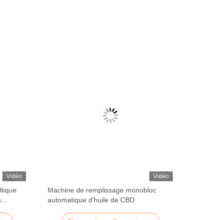
Vidéo
Vidéo
ltique
Machine de remplissage monobloc
s
automatique d'huile de CBD
 petite