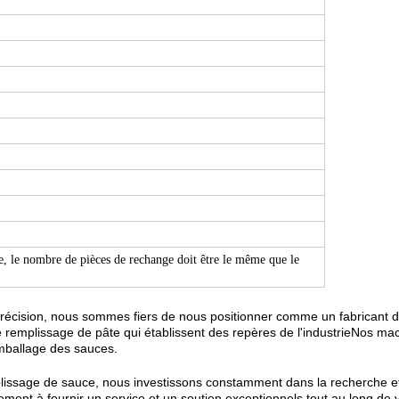
e, le nombre de pièces de rechange doit être le même que le
 précision, nous sommes fiers de nous positionner comme un fabricant
e remplissage de pâte qui établissent des repères de l'industrieNos 
emballage des sauces.
plissage de sauce, nous investissons constamment dans la recherche et
nt à fournir un service et un soutien exceptionnels tout au long de v