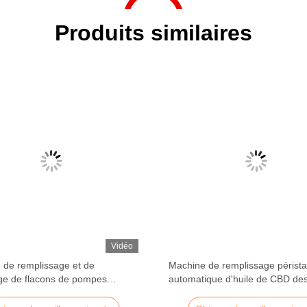
Produits similaires
Vidéo
 de remplissage et de
Machine de remplissage pérista
ge de flacons de pompes
automatique d'huile de CBD de
tiques automatiques
pompes 10ml 30ml 50ml pour la
bouteille