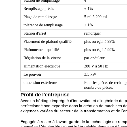
Station de remplissage
4
Remplissage précis
± 1%
Plage de remplissage
5 ml à 200 ml
tolérance de remplissage
± 1%
Station d'arrêt
remorquer
Placement de plafond qualifié
plus ou égal à 99%
Plafonnement qualifié
plus ou égal à 99%
Régulation de la vitesse
par onduleur
alimentation électrique
380 V à 50 Hz
Le pouvoir
3.5 kW
dimension extérieure
Pour les pièces de rechang
nombre de pièces.
Profil de l'entreprise
Avec un héritage imprégné d'innovation et d'ingénierie de
perfectionné son expertise dans la création de machines d
exigences variées du secteur de la transformation et de l'
Engagés à rester à l'avant-garde de la technologie de rem
avancées.L'équipe Npack est inébranlable dans son dévoueme