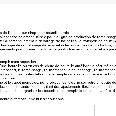
de liquide pour sirop pour bouteille orale
 est principalement utilisée pour la ligne de production de remplissage 
r automatiquement le déballage de bouteilles, le transport de bouteille
hnologie de remplissage de suiviSelon les exigences de production, il
pements pour former une ligne de production automatiqueCette ligne de
remplir sans aspersion.
ne bouteille ou en cas de chute de bouteille.améliorer la sécurité et la f
ansport, le remplissage, l'alimentation, le bouchonage, l'alimentation
e des fonctionnalités telles que le remplissage sans bouteille et le bou
n continu.
 le capot monobloc, notre objectif est d'optimiser votre efficacité de p
uction et le rendement, facilitant des ajustements flexibles pendant la 
, capable d'organiser les bouteilles, de remplir le liquide ou la pâte, d
imente automatiquement les capuchons.