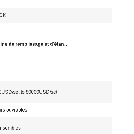
CK
machine de remplissage et d'étanchéité des liquides oraux
0USD/set to 80000USD/set
urs ouvrables
ensembles