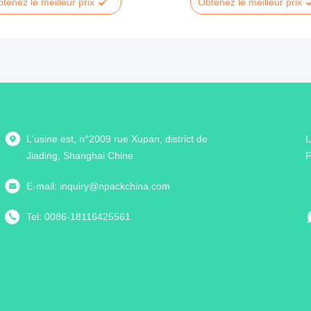
tenez le meilleur prix
Obtenez le meilleur prix
L'usine est, n°2009 rue Xupan, district de
L
Jiading, Shanghai Chine
F
E-mail:
inquiry@npackchina.com
Tel:
0086-18116425561