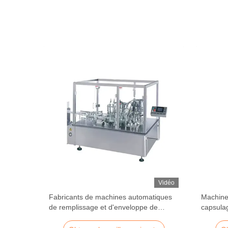
Vidéo
ssage
Fabricants de machines automatiques
Machine
oxydable
de remplissage et d'enveloppe de
capsula
gouttes pour yeux de bouteille
péristal