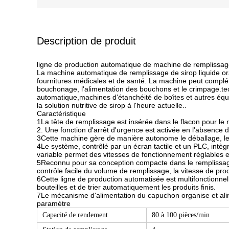
Description de produit
ligne de production automatique de machine de remplissage 
La machine automatique de remplissage de sirop liquide oral
fournitures médicales et de santé. La machine peut compléte
bouchonage, l'alimentation des bouchons et le crimpage.tec
automatique,machines d'étanchéité de boîtes et autres équi
la solution nutritive de sirop à l'heure actuelle..
Caractéristique
1La tête de remplissage est insérée dans le flacon pour le 
2. Une fonction d'arrêt d'urgence est activée en l'absence d'u
3Cette machine gère de manière autonome le déballage, le tr
4Le système, contrôlé par un écran tactile et un PLC, intègr
variable permet des vitesses de fonctionnement réglables e
5Reconnu pour sa conception compacte dans le remplissage et
contrôle facile du volume de remplissage, la vitesse de prod
6Cette ligne de production automatisée est multifonctionnelle
bouteilles et de trier automatiquement les produits finis.
7Le mécanisme d'alimentation du capuchon organise et al
paramètre
Capacité de rendement
80 à 100 pièces/min