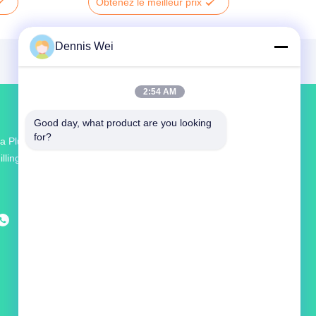
Obtenez le meilleur prix
Dennis Wei
2:54 AM
Good day, what product are you looking 
for?
a Plus Grande R & D Et La Production Sauce
illing Machine Fournisseur En Chine