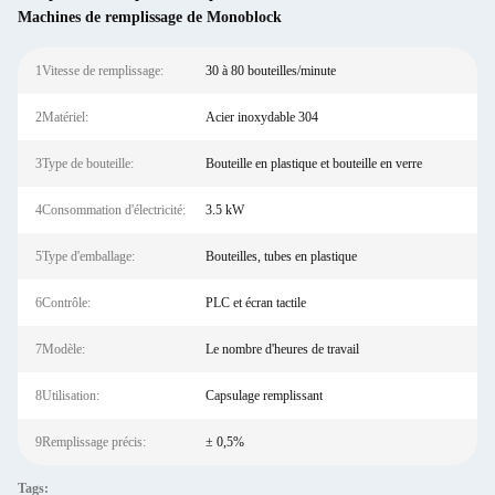
Machines de remplissage de Monoblock
1Vitesse de remplissage:
30 à 80 bouteilles/minute
2Matériel:
Acier inoxydable 304
3Type de bouteille:
Bouteille en plastique et bouteille en verre
4Consommation d'électricité:
3.5 kW
5Type d'emballage:
Bouteilles, tubes en plastique
6Contrôle:
PLC et écran tactile
7Modèle:
Le nombre d'heures de travail
8Utilisation:
Capsulage remplissant
9Remplissage précis:
± 0,5%
Tags: