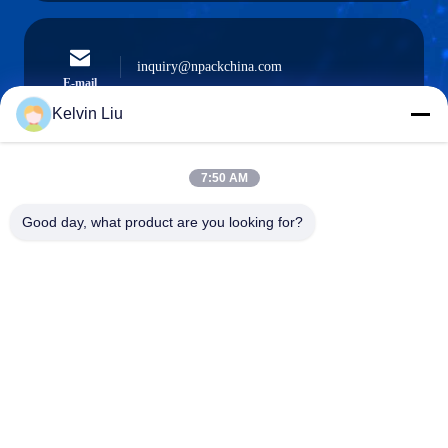
inquiry@npackchina.com
E-mail
Kelvin Liu
7:50 AM
0086-21-66035560
Téléphone
Good day, what product are you looking for?
Shanghai Npack Automation Equipment Co.,
Ltd.