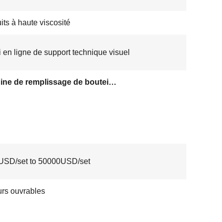
its à haute viscosité
 en ligne de support technique visuel
Machine de remplissage de bouteilles d'essence de sénevé
USD/set to 50000USD/set
urs ouvrables