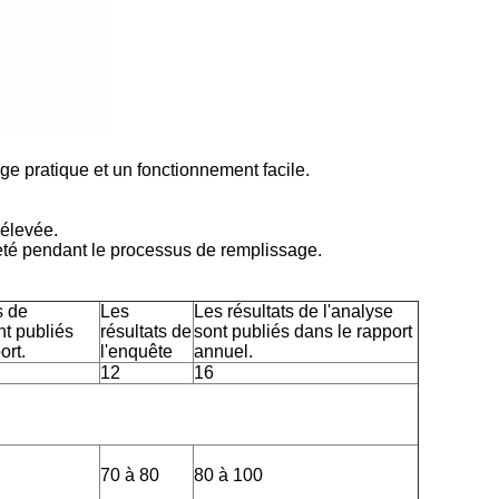
ge pratique et un fonctionnement facile.
 élevée.
reté pendant le processus de remplissage.
s de
Les
Les résultats de l'analyse
nt publiés
résultats de
sont publiés dans le rapport
ort.
l'enquête
annuel.
12
16
70 à 80
80 à 100