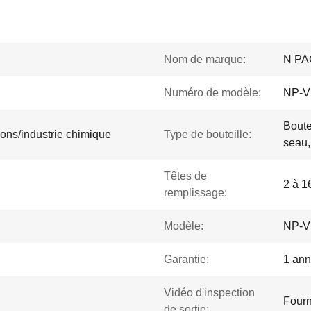
Nom de marque:
N PA
Numéro de modèle:
NP-V
Boute
sons/industrie chimique
Type de bouteille:
seau,
Têtes de
2 à 1
remplissage:
Modèle:
NP-V
Garantie:
1 an
Vidéo d'inspection
Fourn
de sortie: