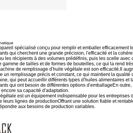
matique
areil spécialisé conçu pour remplir et emballer efficacement les
cants qui cherchent une grande précision, l'efficacité et la cohér
ou les récipients à des volumes prédéfinis, puis les scelle ave
rge gamme de tailles et de formes de bouteilles, ce qui la rend trè
machine de remplissage d'huile végétale est son efficacité.Il a
 un remplissage précis et constant, ce qui maintient la qualité d
ne, qui peut accueillir différents types d'huiles alimentaires et t
cants qui ont besoin de différentes options d'emballageEn outre,
 encore sa capacité d'adaptation.
gétale est un équipement indispensable pour les entreprises de 
de leurs lignes de productionOffrant une solution fiable et renta
r répondre aux besoins de production variables.