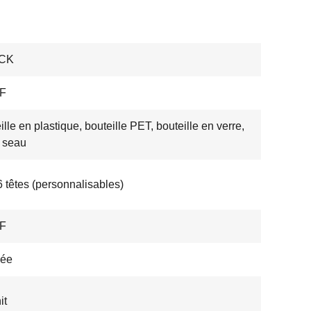
CK
F
ille en plastique, bouteille PET, bouteille en verre,
 seau
6 têtes (personnalisables)
F
née
it