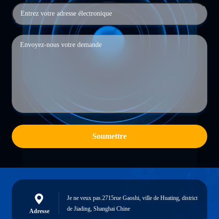
Soumettre
Je ne veux pas.2715rue Gaoshi, ville de Huating, district
de Jiading, Shanghai Chine
Adresse