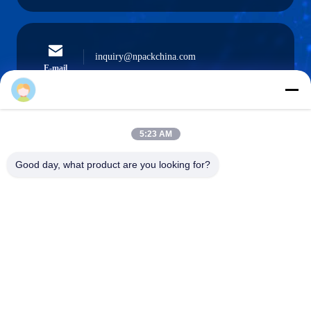
inquiry@npackchina.com
E-mail
5:23 AM
0086-21-66035560
Téléphone
Good day, what product are you looking for?
Shanghai Npack Automation Equipment Co.,
Ltd.