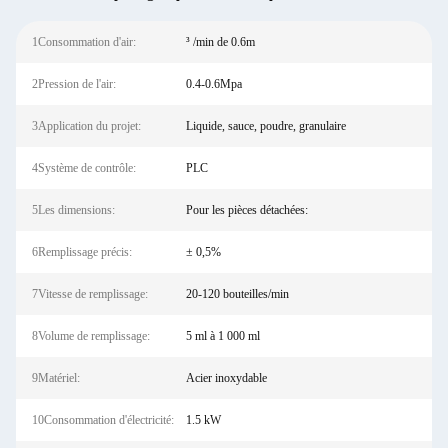
1Consommation d'air:
³ /min de 0.6m
2Pression de l'air:
0.4-0.6Mpa
3Application du projet:
Liquide, sauce, poudre, granulaire
4Système de contrôle:
PLC
5Les dimensions:
Pour les pièces détachées:
6Remplissage précis:
± 0,5%
7Vitesse de remplissage:
20-120 bouteilles/min
8Volume de remplissage:
5 ml à 1 000 ml
9Matériel:
Acier inoxydable
10Consommation d'électricité:
1.5 kW