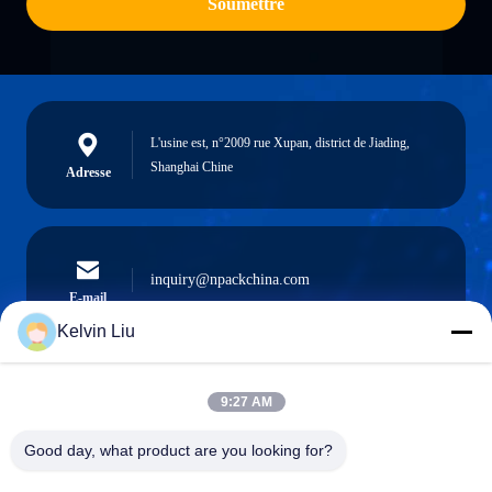
Soumettre
L'usine est, n°2009 rue Xupan, district de Jiading,
Shanghai Chine
Adresse
inquiry@npackchina.com
E-mail
Kelvin Liu
9:27 AM
0086-21-66035560
Téléphone
Good day, what product are you looking for?