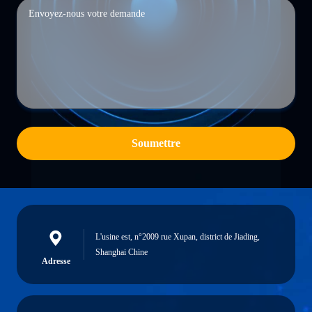
Soumettre
L'usine est, n°2009 rue Xupan, district de Jiading,
Shanghai Chine
Adresse