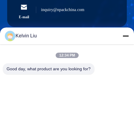
inquiry@npackchina.com
E-mail
Kelvin Liu
0086-21-66035560
12:34 PM
Téléphone
Good day, what product are you looking for?
Shanghai Npack Automation Equipment Co.,
Ltd.