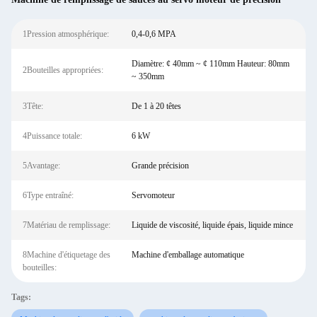
1Pression atmosphérique:
0,4-0,6 MPA
Diamètre: ¢ 40mm ~ ¢ 110mm Hauteur: 80mm
2Bouteilles appropriées:
~ 350mm
3Tête:
De 1 à 20 têtes
4Puissance totale:
6 kW
5Avantage:
Grande précision
6Type entraîné:
Servomoteur
7Matériau de remplissage:
Liquide de viscosité, liquide épais, liquide mince
8Machine d'étiquetage des
Machine d'emballage automatique
bouteilles:
Tags: