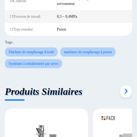
10Contrôle:
servomoteur
11Pression de travail:
0,3 ~ 0,4MPa
12Type entraîné:
Piston
Tags:
Machine de remplissage d'acide
machines de remplissage à piston
Systèmes à entraînement par servo
Produits Similaires