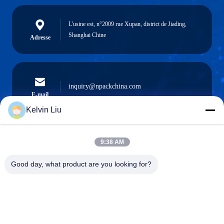
L'usine est, n°2009 rue Xupan, district de Jiading,
Shanghai Chine
Adresse
inquiry@npackchina.com
E-mail
Kelvin Liu
9:38 AM
0086-21-66035560
Téléphone
Good day, what product are you looking for?
Shanghai Npack Automation Equipment Co.,