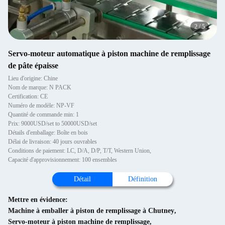
2
/
5
Servo-moteur automatique à piston machine de remplissage
de pâte épaisse
Lieu d'origine: Chine
Nom de marque: N PACK
Certification: CE
Numéro de modèle: NP-VF
Quantité de commande min: 1
Prix: 9000USD/set to 50000USD/set
Détails d'emballage: Boîte en bois
Délai de livraison: 40 jours ouvrables
Conditions de paiement: LC, D/A, D/P, T/T, Western Union,
Capacité d'approvisionnement: 100 ensembles
Détail
Définition
Mettre en évidence:
Machine à emballer à piston de remplissage à Chutney
,
Servo-moteur à piston machine de remplissage
,