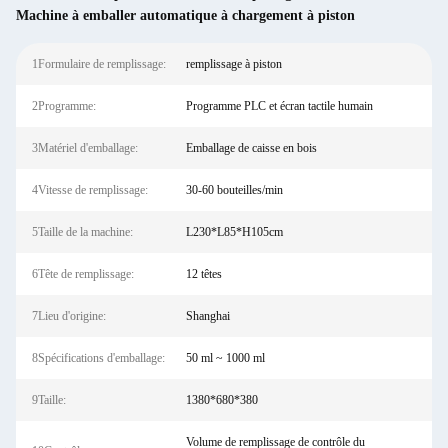
Machine à emballer automatique à chargement à piston
1Formulaire de remplissage:
remplissage à piston
2Programme:
Programme PLC et écran tactile humain
3Matériel d'emballage:
Emballage de caisse en bois
4Vitesse de remplissage:
30-60 bouteilles/min
5Taille de la machine:
L230*L85*H105cm
6Tête de remplissage:
12 têtes
7Lieu d'origine:
Shanghai
8Spécifications d'emballage:
50 ml ~ 1000 ml
9Taille:
1380*680*380
Volume de remplissage de contrôle du