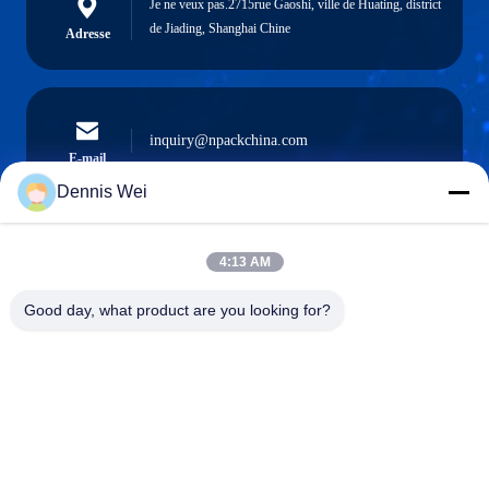
Je ne veux pas.2715rue Gaoshi, ville de Huating, district
de Jiading, Shanghai Chine
Adresse
inquiry@npackchina.com
E-mail
Dennis Wei
4:13 AM
0086-21-66035560
Téléphone
Good day, what product are you looking for?
Shanghai Npack Automation Equipment Co.,
Ltd.