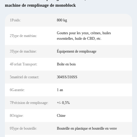
machine de remplissage de monoblock
1Poids:
800 kg
Gouttes pour les yeux, crèmes, huiles
2Type de matériau:
essentielles, huile de CBD, etc.
3Type de machine:
Équipement de remplissage
4Forfait Transport:
Boîte en bois
5matériel de contact:
304SS/316SS
6Garantie:
1 an
7Précision de remplissage:
+/- 0,5%
8Origine:
Chine
9Type de bouteille:
Bouteille en plastique et bouteille en verre