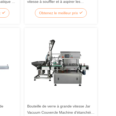
matique de
vitesse à souffler et à aspirer les
e pour
bouteilles pour les bouteilles en plastique
x
Obtenez le meilleur prix
de
Bouteille de verre à grande vitesse Jar
Vacuum Couvercle Machine d'étanchéité