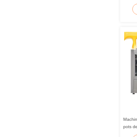
savon 
plongé
Machin
pots d
miel a