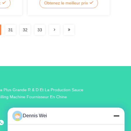
x
Obtenez le meilleur prix
31
32
33
a Plus Grande R & D Et La Production Sauce
illing Machine Fournisseur En Chine
Dennis Wei