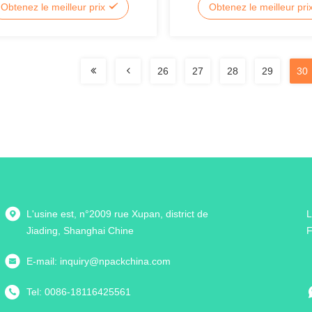
Obtenez le meilleur prix
Obtenez le meilleur pri
26
27
28
29
30
L'usine est, n°2009 rue Xupan, district de
L
Jiading, Shanghai Chine
F
E-mail:
inquiry@npackchina.com
Tel:
0086-18116425561