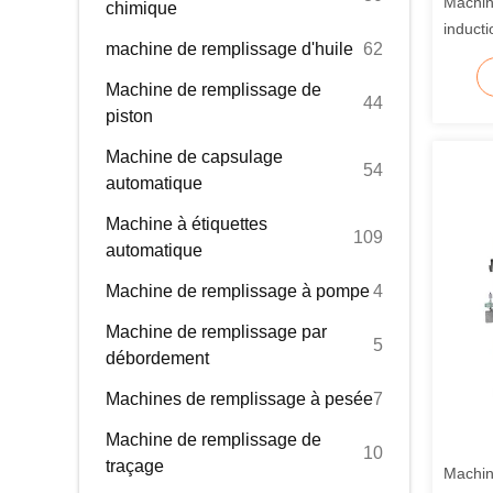
Machin
chimique
inducti
machine de remplissage d'huile
62
bouteil
Machine de remplissage de
44
piston
Machine de capsulage
54
automatique
Machine à étiquettes
109
automatique
Machine de remplissage à pompe
4
Machine de remplissage par
5
débordement
Machines de remplissage à pesée
7
Machine de remplissage de
10
traçage
Machin