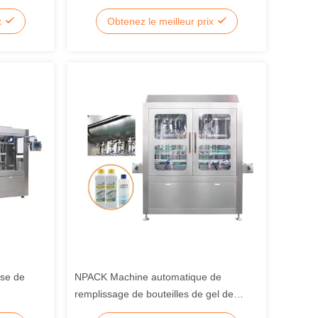
ion à
de fermeture linéaire
x
Obtenez le meilleur prix
emplissage
ase de
NPACK Machine automatique de
e
remplissage de bouteilles de gel de
savon liquide pour le lavage à la main