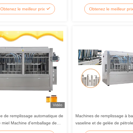
à main liquide avec buse de
refroidissement à haute précis
Obtenez le meilleur prix
Obtenez le meilleur pri
e
chaud avec 6/8/10 buses de r
Vidéo
e de remplissage automatique de
Machines de remplissage à b
e miel Machine d'emballage de
vaseline et de gelée de pétrol
vec chauffage et mélange