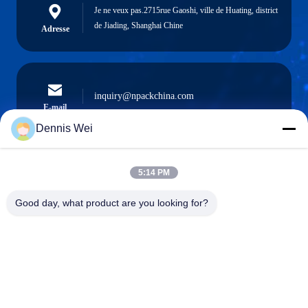
Je ne veux pas.2715rue Gaoshi, ville de Huating, district
de Jiading, Shanghai Chine
Adresse
inquiry@npackchina.com
E-mail
Dennis Wei
5:14 PM
0086-21-66035560
Téléphone
Good day, what product are you looking for?
Shanghai Npack Automation Equipment Co.,
Ltd.