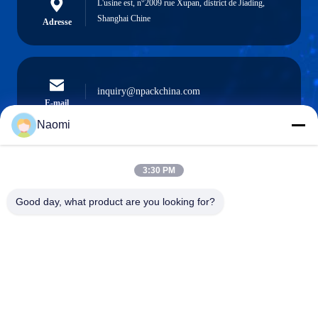
L'usine est, n°2009 rue Xupan, district de Jiading,
Shanghai Chine
Adresse
inquiry@npackchina.com
E-mail
Naomi
3:30 PM
0086-21-66035560
Téléphone
Good day, what product are you looking for?
Shanghai Npack Automation Equipment Co.,
Ltd.