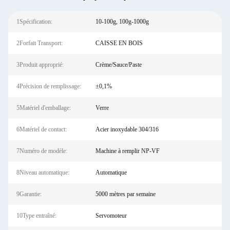
1Spécification:
10-100g, 100g-1000g
2Forfait Transport:
CAISSE EN BOIS
3Produit approprié:
Crème/Sauce/Paste
4Précision de remplissage:
±0,1%
5Matériel d'emballage:
Verre
6Matériel de contact:
Acier inoxydable 304/316
7Numéro de modèle:
Machine à remplir NP-VF
8Niveau automatique:
Automatique
9Garantie:
5000 mètres par semaine
10Type entraîné:
Servomoteur