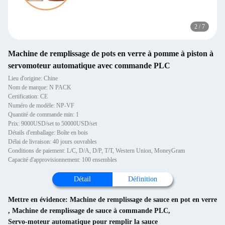
2
/
7
Machine de remplissage de pots en verre à pomme à piston à
servomoteur automatique avec commande PLC
Lieu d'origine: Chine
Nom de marque: N PACK
Certification: CE
Numéro de modèle: NP-VF
Quantité de commande min: 1
Prix: 9000USD/set to 50000USD/set
Détails d'emballage: Boîte en bois
Délai de livraison: 40 jours ouvrables
Conditions de paiement: L/C, D/A, D/P, T/T, Western Union, MoneyGram
Capacité d'approvisionnement: 100 ensembles
Détail
Définition
Mettre en évidence:
Machine de remplissage de sauce en pot en verre
,
Machine de remplissage de sauce à commande PLC
,
Servo-moteur automatique pour remplir la sauce