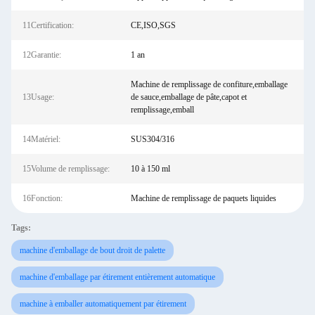
11Certification:
CE,ISO,SGS
12Garantie:
1 an
Machine de remplissage de confiture,emballage
13Usage:
de sauce,emballage de pâte,capot et
remplissage,emball
14Matériel:
SUS304/316
15Volume de remplissage:
10 à 150 ml
16Fonction:
Machine de remplissage de paquets liquides
Tags:
machine d'emballage de bout droit de palette
machine d'emballage par étirement entièrement automatique
machine à emballer automatiquement par étirement