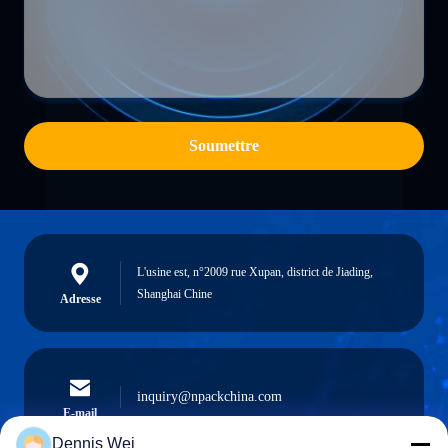
Soumettre
L'usine est, n°2009 rue Xupan, district de Jiading,
Shanghai Chine
Adresse
inquiry@npackchina.com
E-mail
Dennis Wei