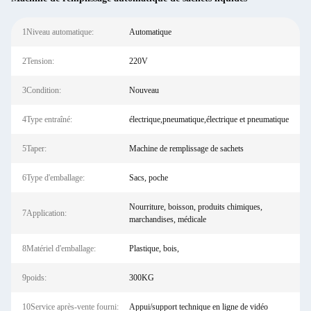
1Niveau automatique:
Automatique
2Tension:
220V
3Condition:
Nouveau
4Type entraîné:
électrique,pneumatique,électrique et pneumatique
5Taper:
Machine de remplissage de sachets
6Type d'emballage:
Sacs, poche
Nourriture, boisson, produits chimiques,
7Application:
marchandises, médicale
8Matériel d'emballage:
Plastique, bois,
9poids:
300KG
10Service après-vente fourni:
Appui/support technique en ligne de vidéo