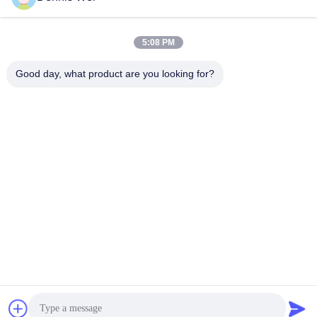
5:08 PM
0086-21-66035560
Téléphone
Good day, what product are you looking for?
Shanghai Npack Automation Equipment Co.,
Ltd.
Shanghai Npack Automation Equipment Co., Ltd.
Obtenez le meilleur prix
Obtenir un devis