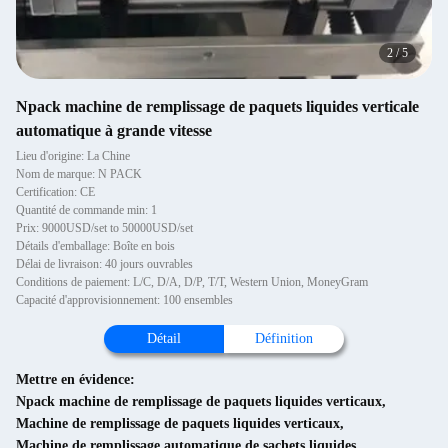
2
/
5
Npack machine de remplissage de paquets liquides verticale
automatique à grande vitesse
Lieu d'origine: La Chine
Nom de marque: N PACK
Certification: CE
Quantité de commande min: 1
Prix: 9000USD/set to 50000USD/set
Détails d'emballage: Boîte en bois
Délai de livraison: 40 jours ouvrables
Conditions de paiement: L/C, D/A, D/P, T/T, Western Union, MoneyGram
Capacité d'approvisionnement: 100 ensembles
Détail
Définition
Mettre en évidence:
Npack machine de remplissage de paquets liquides verticaux
,
Machine de remplissage de paquets liquides verticaux
,
Machine de remplissage automatique de sachets liquides