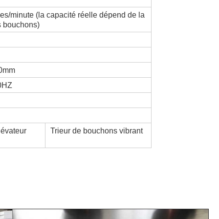
es/minute (la capacité réelle dépend de la
es bouchons)
20mm
0HZ
lévateur
Trieur de bouchons vibrant