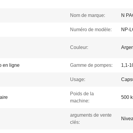
Nom de marque:
N PA
Numéro de modèle:
NP-L
Couleur:
Argen
 en ligne
Gamme de pompes:
1,1-1
Usage:
Capsu
Poids de la
aire
500 k
machine:
arguments de vente
Nivea
clés: