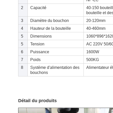
2
Capacité
40-150 bouteill
bouteille et d
3
Diamètre du bouchon
20-120mm
4
Hauteur de la bouteille
40-460mm
5
Dimensions
1060*896*16
5
Tension
AC 220V 50/6
6
Puissance
1600W
7
Poids
500KG
8
Système d'alimentation des
Alimentateur é
bouchons
Détail du produit
s