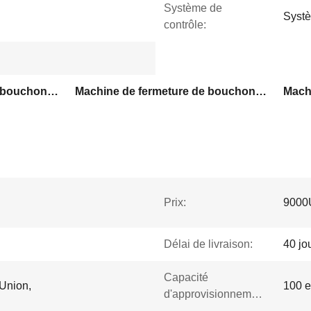
Système de
Systè
contrôle:
Machine de fermeture de bouchon de bouteille de type linéaire
Machine de fermeture de bouchon de bouteille
Prix:
9000
Délai de livraison:
40 jo
Capacité
 Union,
100 
d'approvisionnement: