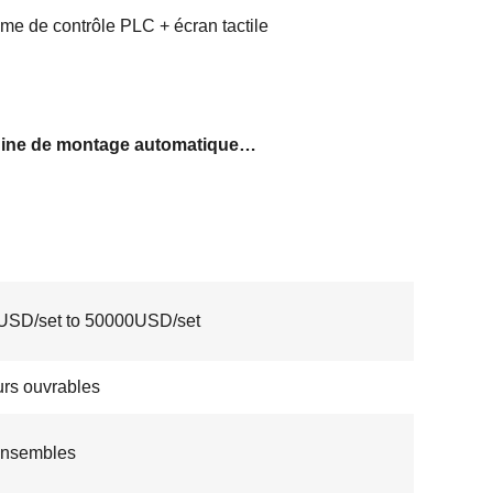
me de contrôle PLC + écran tactile
Machine de montage automatique du capuchon
USD/set to 50000USD/set
urs ouvrables
ensembles