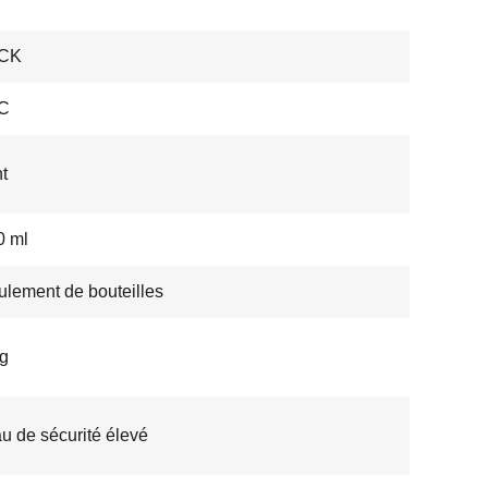
CK
C
t
0 ml
lement de bouteilles
g
u de sécurité élevé