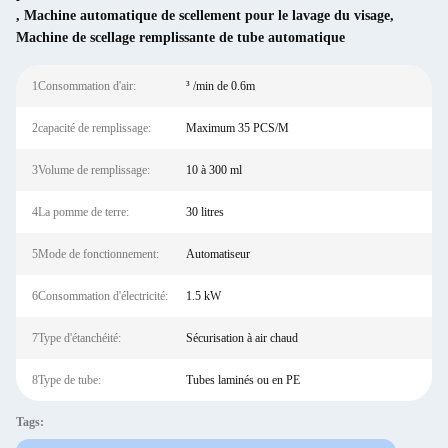
,
Machine automatique de scellement pour le lavage du visage
,
Machine de scellage remplissante de tube automatique
1Consommation d'air:
³ /min de 0.6m
2capacité de remplissage:
Maximum 35 PCS/M
3Volume de remplissage:
10 à 300 ml
4La pomme de terre:
30 litres
5Mode de fonctionnement:
Automatiseur
6Consommation d'électricité:
1.5 kW
7Type d'étanchéité:
Sécurisation à air chaud
8Type de tube:
Tubes laminés ou en PE
Tags: