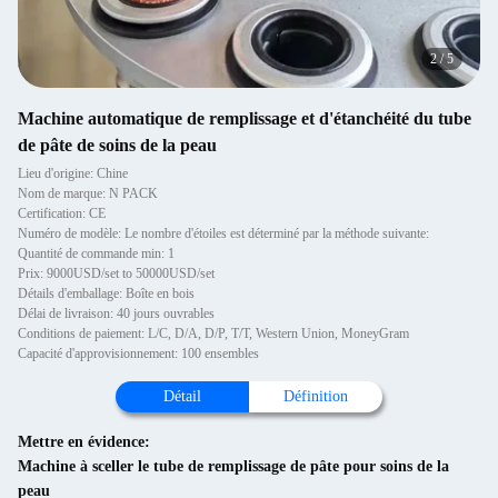
2
/
5
Machine automatique de remplissage et d'étanchéité du tube
de pâte de soins de la peau
Lieu d'origine: Chine
Nom de marque: N PACK
Certification: CE
Numéro de modèle: Le nombre d'étoiles est déterminé par la méthode suivante:
Quantité de commande min: 1
Prix: 9000USD/set to 50000USD/set
Détails d'emballage: Boîte en bois
Délai de livraison: 40 jours ouvrables
Conditions de paiement: L/C, D/A, D/P, T/T, Western Union, MoneyGram
Capacité d'approvisionnement: 100 ensembles
Détail
Définition
Mettre en évidence:
Machine à sceller le tube de remplissage de pâte pour soins de la
peau