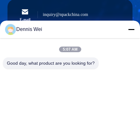
inquiry@npackchina.com
E-mail
Dennis Wei
5:07 AM
0086-21-66035560
Téléphone
Good day, what product are you looking for?
Shanghai Npack Automation Equipment Co.,
Ltd.