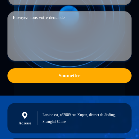
Soumettre
L'usine est, n°2009 rue Xupan, district de Jiading,
Shanghai Chine
Adresse