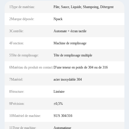
1Type de matériau:
Pâte, Sauce, Liquide, Shampoing, Détergent
2Marque déposée:
Npack
3Contrôle:
Automate + écran tactile
4Fonction:
Machine de remplissage
5Tête de remplissage:
Tête de remplissage multiple
6Matériau du produit en contact:
D'une teneur en poids de 304 ou de 316
7Matériel:
acier inoxydable 304
8Structure:
Linéaire
9Précision:
±0,5%
10Matériel de machine:
SUS 304/316
11Type de machine:
Automatique