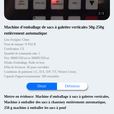
2
/
5
Machine d'emballage de sacs à galettes verticales 50g-250g
entièrement automatique
Lieu d'origine: Chine
Nom de marque: N PACK
Certification: CE
Quantité de commande min: 1
Prix: 9000USD/set to 50000USD/set
Détails d'emballage: Boîte en bois
Délai de livraison: 40 jours ouvrables
Conditions de paiement: LC, D/A, D/P, T/T, Western Union,
Capacité d'approvisionnement: 100 ensembles
Détail
Définition
Mettre en évidence:
Machine d'emballage à sacs à galettes verticales
,
Machine à emballer des sacs à chautney entièrement automatique
,
250 g machine à emballer les sacs à pouf