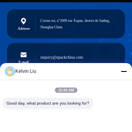
L'usine est, n°2009 rue Xupan, district de Jiading,
Shanghai Chine
Adresse
inquiry@npackchina.com
E-mail
Kelvin Liu
11:42 AM
0086-21-66035560
Téléphone
Good day, what product are you looking for?