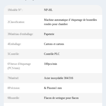
1Modèle N°.:
NP-HL
Machine automatique d' étiquetage de bouteilles
2Classification:
rondes pour chambre
3Matériau d'emballage:
Papeterie
4Emballage:
Cartons et cartons
5Contrôle:
Contrôle PLC
6Vitesse d'étiquetage
100pcs/min
(PCS/min):
7Matériel:
Acier inoxydable 304/316
8Précision:
& Plusmn1 mm
9Bouteille:
Flacon de seringue pour flacon