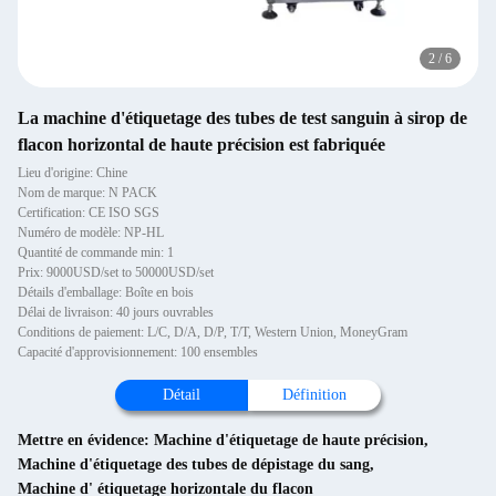
2
/
6
La machine d'étiquetage des tubes de test sanguin à sirop de
flacon horizontal de haute précision est fabriquée
Lieu d'origine: Chine
Nom de marque: N PACK
Certification: CE ISO SGS
Numéro de modèle: NP-HL
Quantité de commande min: 1
Prix: 9000USD/set to 50000USD/set
Détails d'emballage: Boîte en bois
Délai de livraison: 40 jours ouvrables
Conditions de paiement: L/C, D/A, D/P, T/T, Western Union, MoneyGram
Capacité d'approvisionnement: 100 ensembles
Détail
Définition
Mettre en évidence:
Machine d'étiquetage de haute précision
,
Machine d'étiquetage des tubes de dépistage du sang
,
Machine d' étiquetage horizontale du flacon