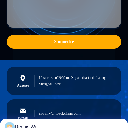
Soumettre
L'usine est, n°2009 rue Xupan, district de Jiading,
Shanghai Chine
Adresse
inquiry@npackchina.com
E-mail
Dennis Wei