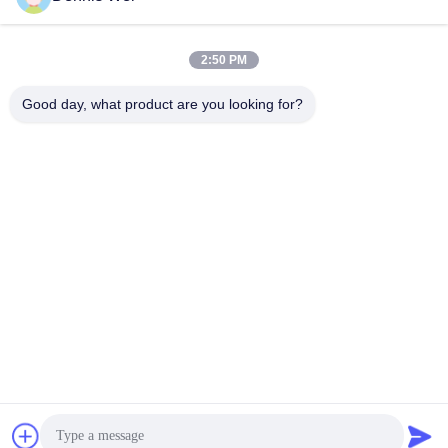
2:50 PM
0086-21-66035560
Téléphone
Good day, what product are you looking for?
Shanghai Npack Automation Equipment Co.,
Ltd.
Shanghai Npack Automation Equipment Co., Ltd.
Obtenez le meilleur prix
Obtenir un devis