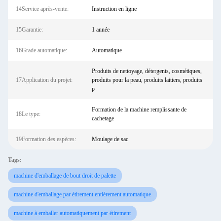
14Service après-vente:
Instruction en ligne
15Garantie:
1 année
16Grade automatique:
Automatique
Produits de nettoyage, détergents, cosmétiques,
17Application du projet:
produits pour la peau, produits laitiers, produits
p
Formation de la machine remplissante de
18Le type:
cachetage
19Formation des espèces:
Moulage de sac
Tags:
machine d'emballage de bout droit de palette
machine d'emballage par étirement entièrement automatique
machine à emballer automatiquement par étirement