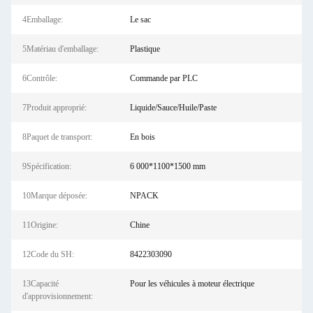
4Emballage:
Le sac
5Matériau d'emballage:
Plastique
6Contrôle:
Commande par PLC
7Produit approprié:
Liquide/Sauce/Huile/Paste
8Paquet de transport:
En bois
9Spécification:
6 000*1100*1500 mm
10Marque déposée:
NPACK
11Origine:
Chine
12Code du SH:
8422303090
13Capacité
Pour les véhicules à moteur électrique
d'approvisionnement: