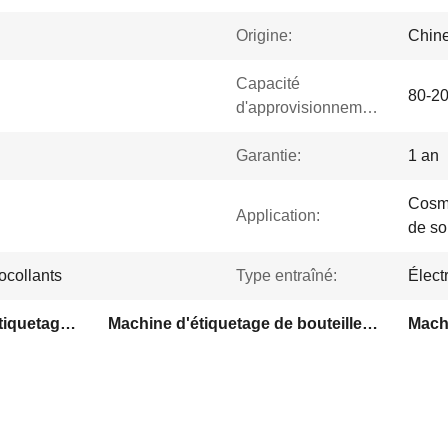
Origine:
Chin
Capacité
80-2
d'approvisionnement:
Garantie:
1 an
Cosmé
Application:
de so
ocollants
Type entraîné:
Élect
Machine automatique d'étiquetage en acier inoxydable
Machine d'étiquetage de bouteilles en plastique d'huile