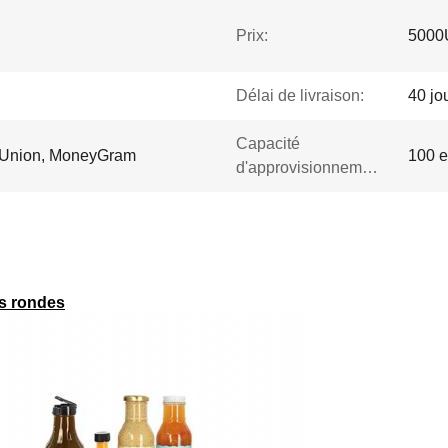
Prix:
5000
Délai de livraison:
40 jo
Capacité
n Union, MoneyGram
100 
d'approvisionnement:
es rondes