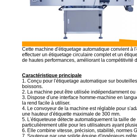
Cette machine d'étiquetage automatique convient à l'
effectuer un étiquetage circulaire complet et un étique
de hautes performances, améliorant la compétitivité d
Caractéristique principale
1. Conçu pour l'étiquetage automatique sur bouteille
boissons.
2. La machine peut être utilisée indépendamment ou
3. Dispose d'une interface homme-machine en langue 
la rend facile à utiliser.
4. Le convoyeur de la machine est réglable pour s'adapt
une hauteur d'étiquette maximale de 300 mm.
5. L'étiqueteuse détecte automatiquement la taille de l
particulièrement utile pour les utilisateurs ayant plusi
6. Elle combine vitesse, précision, stabilité, normes GMP,
7. Soutenue par une solide équipe d'ingénieurs prête 