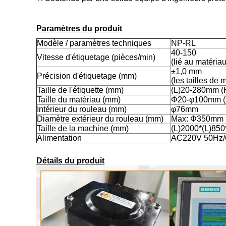
Paramètres du produit
Modèle / paramètres techniques
NP-RL
40-150
Vitesse d'étiquetage (pièces/min)
(lié au matériau 
±1,0 mm
Précision d'étiquetage (mm)
(les tailles de 
Taille de l'étiquette (mm)
(L)20-280mm 
Taille du matériau (mm)
Φ20-φ100mm 
Intérieur du rouleau (mm)
φ76mm
Diamètre extérieur du rouleau (mm)
Max: Φ350mm
Taille de la machine (mm)
(L)2000*(L)85
Alimentation
AC220V 50Hz
Détails du produit