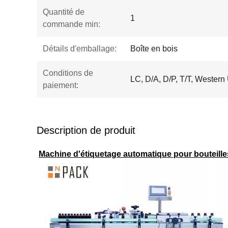
Quantité de
1
commande min:
Détails d'emballage:
Boîte en bois
Conditions de
LC, D/A, D/P, T/T, Wester
paiement:
Description de produit
Machine d'étiquetage automatique pour bouteill