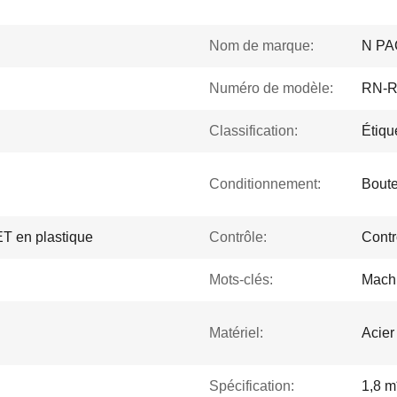
Nom de marque:
N PA
Numéro de modèle:
RN-
Classification:
Étiqu
Conditionnement:
Boute
ET en plastique
Contrôle:
Contr
Mots-clés:
Machi
Matériel:
Acier
Spécification:
1,8 m