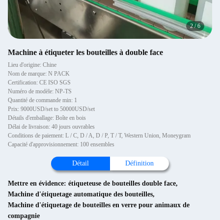
2
/
6
Machine à étiqueter les bouteilles à double face
Lieu d'origine: Chine
Nom de marque: N PACK
Certification: CE ISO SGS
Numéro de modèle: NP-TS
Quantité de commande min: 1
Prix: 9000USD/set to 50000USD/set
Détails d'emballage: Boîte en bois
Délai de livraison: 40 jours ouvrables
Conditions de paiement: L / C, D / A, D / P, T / T, Western Union, Moneygram
Capacité d'approvisionnement: 100 ensembles
Détail
Définition
Mettre en évidence:
étiqueteuse de bouteilles double face
,
Machine d'étiquetage automatique des bouteilles
,
Machine d'étiquetage de bouteilles en verre pour animaux de
compagnie