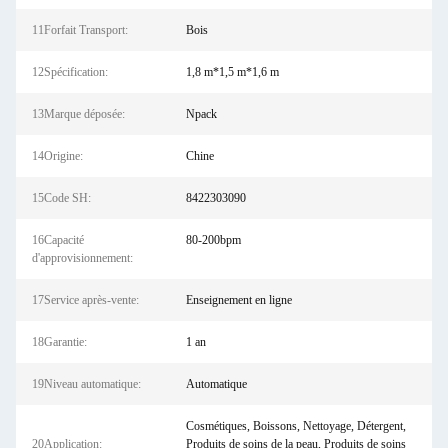
11Forfait Transport:
Bois
12Spécification:
1,8 m*1,5 m*1,6 m
13Marque déposée:
Npack
14Origine:
Chine
15Code SH:
8422303090
16Capacité
80-200bpm
d'approvisionnement:
17Service après-vente:
Enseignement en ligne
18Garantie:
1 an
19Niveau automatique:
Automatique
Cosmétiques, Boissons, Nettoyage, Détergent,
20Application:
Produits de soins de la peau, Produits de soins