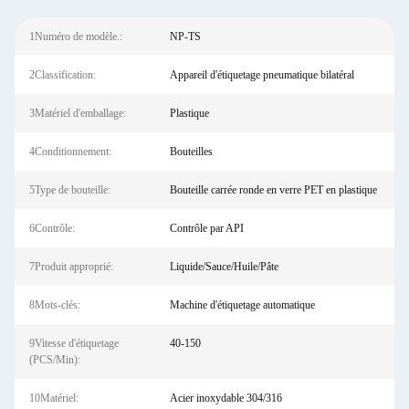
1Numéro de modèle.:
NP-TS
2Classification:
Appareil d'étiquetage pneumatique bilatéral
3Matériel d'emballage:
Plastique
4Conditionnement:
Bouteilles
5Type de bouteille:
Bouteille carrée ronde en verre PET en plastique
6Contrôle:
Contrôle par API
7Produit approprié:
Liquide/Sauce/Huile/Pâte
8Mots-clés:
Machine d'étiquetage automatique
9Vitesse d'étiquetage
40-150
(PCS/Min):
10Matériel:
Acier inoxydable 304/316