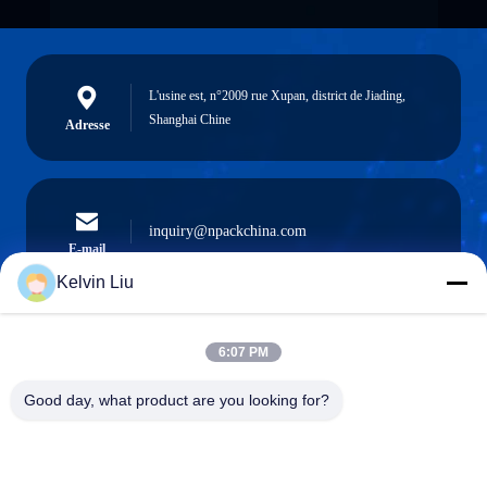
L'usine est, n°2009 rue Xupan, district de Jiading,
Shanghai Chine
Adresse
inquiry@npackchina.com
E-mail
Kelvin Liu
6:07 PM
0086-21-66035560
Téléphone
Good day, what product are you looking for?