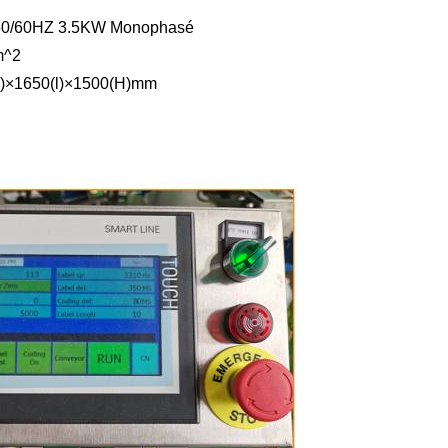
50/60HZ 3.5KW Monophasé
m^2
)×1650(l)×1500(H)mm