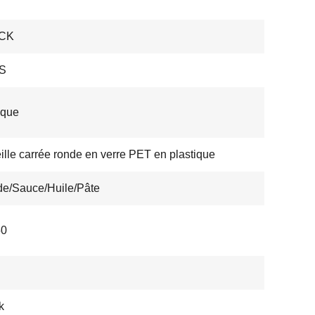
CK
S
ique
ille carrée ronde en verre PET en plastique
de/Sauce/Huile/Pâte
50
k