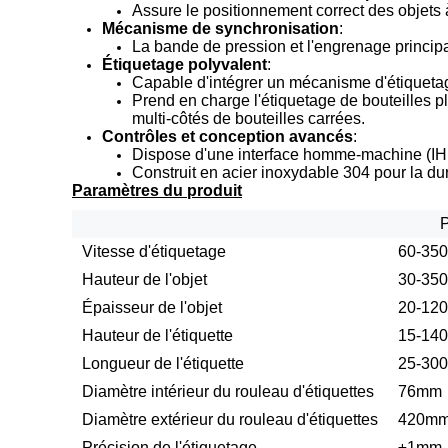
Assure le positionnement correct des objets à
Mécanisme de synchronisation
:
La bande de pression et l'engrenage princi
Étiquetage polyvalent
:
Capable d'intégrer un mécanisme d'étiquetage
Prend en charge l'étiquetage de bouteilles pla
multi-côtés de bouteilles carrées.
Contrôles et conception avancés
:
Dispose d'une interface homme-machine (IHM
Construit en acier inoxydable 304 pour la dura
Paramètres du produit
P
Vitesse d'étiquetage
60-350 
Hauteur de l'objet
30-35
Épaisseur de l'objet
20-12
Hauteur de l'étiquette
15-14
Longueur de l'étiquette
25-30
Diamètre intérieur du rouleau d'étiquettes
76mm
Diamètre extérieur du rouleau d'étiquettes
420m
Précision de l'étiquetage
±1mm