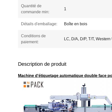
Quantité de
1
commande min:
Détails d'emballage:
Boîte en bois
Conditions de
LC, D/A, D/P, T/T, Wester
paiement:
Description de produit
Machine d'étiquetage automatique double face po