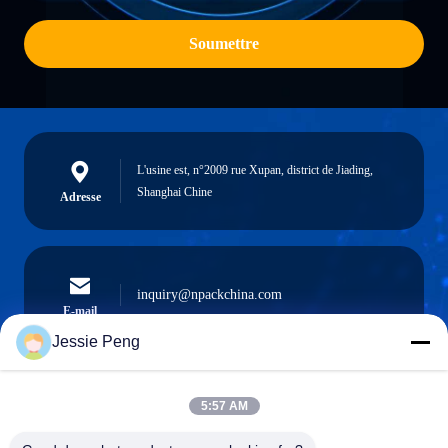
Soumettre
L'usine est, n°2009 rue Xupan, district de Jiading,
Shanghai Chine
Adresse
inquiry@npackchina.com
E-mail
Jessie Peng
5:57 AM
0086-21-66035560
Téléphone