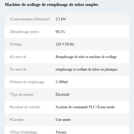
Machine de scellage de remplissage de tubes souples
1Consommation d'électricité:
2.5 kW
2Remplissage précis:
00,1%
3Voltage:
220 V/50 Hz
4Le mot clé:
Remplissage de tube et machine de scellage
5Le mot clé:
remplissage et scellant de tubes en plastique
6Volume de remplissage:
5-500ml
7Type de moteur:
Électricité
8Système de contrôle:
Système de commande PLC+Écran tactile
9Garantie:
Une année
10Type d'emballage:
Tuyaux