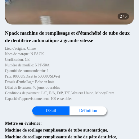
2
/
5
Npack machine de remplissage et d'étanchéité de tube doux
de dentifrice automatique à grande vitesse
Lieu d'origine: Chine
Nom de marque: N PACK
Certification: CE
Numéro de modèle: NPF-50A
Quantité de commande min: 1
Prix: 9000USD/set to 50000USD/set
Détails d'emballage: Boîte en bois
Délai de livraison: 40 jours ouvrables
Conditions de paiement: L/C, D/A, D/P, T/T, Western Union, MoneyGram
Capacité d'approvisionnement: 100 ensembles
Détail
Définition
Mettre en évidence:
Machine de scellage remplissante de tube automatique
,
Machine de scellage remplissante de tube de pâte dentifrice
,