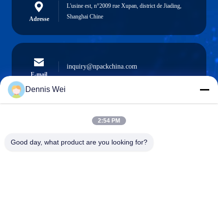
L'usine est, n°2009 rue Xupan, district de Jiading,
Shanghai Chine
Adresse
inquiry@npackchina.com
E-mail
Dennis Wei
2:54 PM
0086-21-66035560
Téléphone
Good day, what product are you looking for?
Shanghai Npack Automation Equipment Co.,
Ltd.