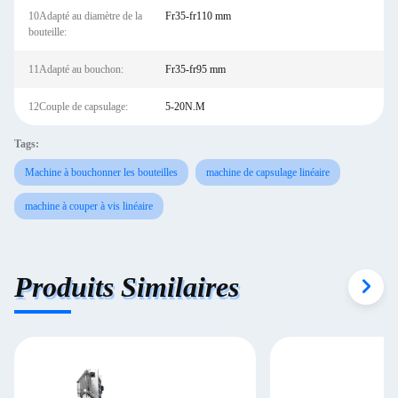
10Adapté au diamètre de la
Fr35-fr110 mm
bouteille:
11Adapté au bouchon:
Fr35-fr95 mm
12Couple de capsulage:
5-20N.M
Tags:
Machine à bouchonner les bouteilles
machine de capsulage linéaire
machine à couper à vis linéaire
Produits Similaires