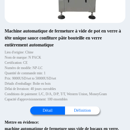
Machine automatique de fermeture à vide de pot en verre à
tête unique sauce confiture pâte bouteille en verre
entièrement automatique
Lieu d'origine: Chine
Nom de marque: N PACK
Certification: CE
Numéro de modèle: NP-LC
Quantité de commande min: 1
Prix: 9000USD/set to 50000USD/set
Détails d'emballage: Boîte en bois
Délai de livraison: 40 jours ouvrables
Conditions de paiement: L/C, D/A, D/P, T/T, Western Union, MoneyGram
Capacité d'approvisionnement: 100 ensembles
Détail
Définition
Mettre en évidence:
machine automatique de fermeture sous vide de bocaux en verre
,