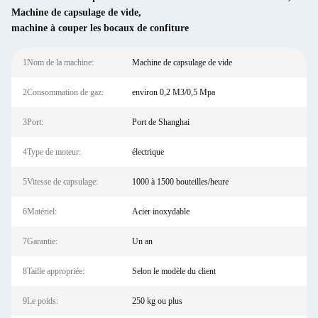
Machine de capsulage de vide
,
machine à couper les bocaux de confiture
1Nom de la machine:
Machine de capsulage de vide
2Consommation de gaz:
environ 0,2 M3/0,5 Mpa
3Port:
Port de Shanghai
4Type de moteur:
électrique
5Vitesse de capsulage:
1000 à 1500 bouteilles/heure
6Matériel:
Acier inoxydable
7Garantie:
Un an
8Taille appropriée:
Selon le modèle du client
9Le poids:
250 kg ou plus