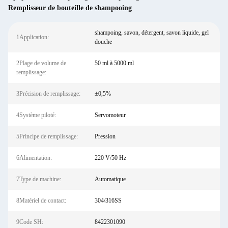
Remplisseur de bouteille de shampooing
shampoing, savon, détergent, savon liquide, gel
1Application:
douche
2Plage de volume de
50 ml à 5000 ml
remplissage:
3Précision de remplissage:
±0,5%
4Système piloté:
Servomoteur
5Principe de remplissage:
Pression
6Alimentation:
220 V/50 Hz
7Type de machine:
Automatique
8Matériel de contact:
304/316SS
9Code SH:
8422301090