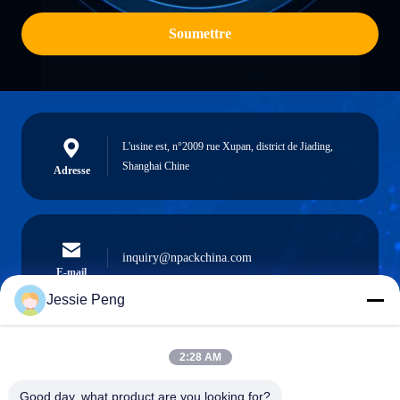
Soumettre
L'usine est, n°2009 rue Xupan, district de Jiading,
Shanghai Chine
Adresse
inquiry@npackchina.com
E-mail
Jessie Peng
2:28 AM
0086-21-66035560
Téléphone
Good day, what product are you looking for?