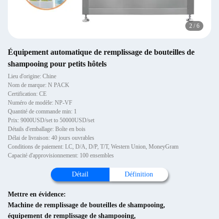
2
/
6
Équipement automatique de remplissage de bouteilles de
shampooing pour petits hôtels
Lieu d'origine: Chine
Nom de marque: N PACK
Certification: CE
Numéro de modèle: NP-VF
Quantité de commande min: 1
Prix: 9000USD/set to 50000USD/set
Détails d'emballage: Boîte en bois
Délai de livraison: 40 jours ouvrables
Conditions de paiement: LC, D/A, D/P, T/T, Western Union, MoneyGram
Capacité d'approvisionnement: 100 ensembles
Détail
Définition
Mettre en évidence:
Machine de remplissage de bouteilles de shampooing
,
équipement de remplissage de shampooing
,