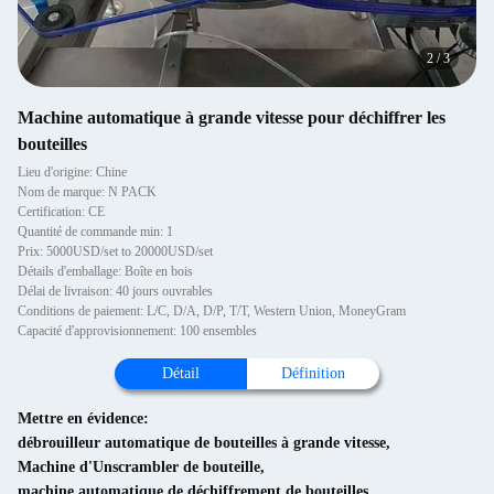
2
/
3
Machine automatique à grande vitesse pour déchiffrer les
bouteilles
Lieu d'origine: Chine
Nom de marque: N PACK
Certification: CE
Quantité de commande min: 1
Prix: 5000USD/set to 20000USD/set
Détails d'emballage: Boîte en bois
Délai de livraison: 40 jours ouvrables
Conditions de paiement: L/C, D/A, D/P, T/T, Western Union, MoneyGram
Capacité d'approvisionnement: 100 ensembles
Détail
Définition
Mettre en évidence:
débrouilleur automatique de bouteilles à grande vitesse
,
Machine d'Unscrambler de bouteille
,
machine automatique de déchiffrement de bouteilles