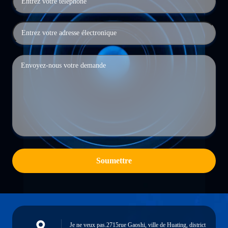
Soumettre
Je ne veux pas.2715rue Gaoshi, ville de Huating, district