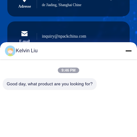
de Jiading, Shanghai Chine
Adresse
inquiry@npackchina.com
E-mail
Kelvin Liu
9:46 PM
0086-21-66035560
Téléphone
Good day, what product are you looking for?
Shanghai Npack Automation Equipment Co.,
Ltd.