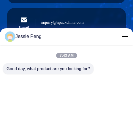
inquiry@npackchina.com
E-mail
Jessie Peng
7:43 AM
0086-21-66035560
Téléphone
Good day, what product are you looking for?
Shanghai Npack Automation Equipment Co.,
Ltd.