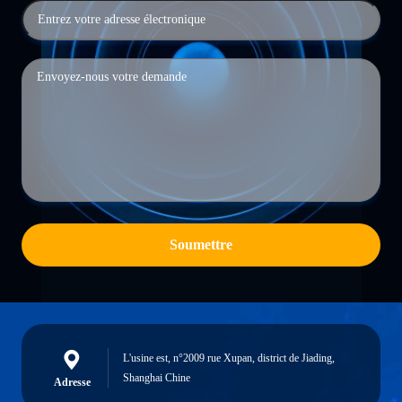
Soumettre
L'usine est, n°2009 rue Xupan, district de Jiading,
Shanghai Chine
Adresse